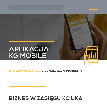
Przejdź do treści głównej
O NAS
AKTUALNOŚCI
APLIKACJA
OFERTA
KG MOBILE
STRONA GŁÓWNA
APLIKACJA MOBILNA
KARIERA
KONTAKT
BIZNES W ZASIĘGU KCIUKA