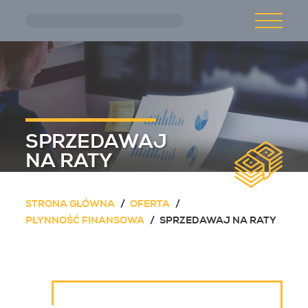
Przejdź do treści głównej
O NAS
AKTUALNOŚCI
SPRZEDAWAJ
OFERTA
NA RATY
STRONA GŁÓWNA
OFERTA
KARIERA
PŁYNNOŚĆ FINANSOWA
SPRZEDAWAJ NA RATY
KONTAKT