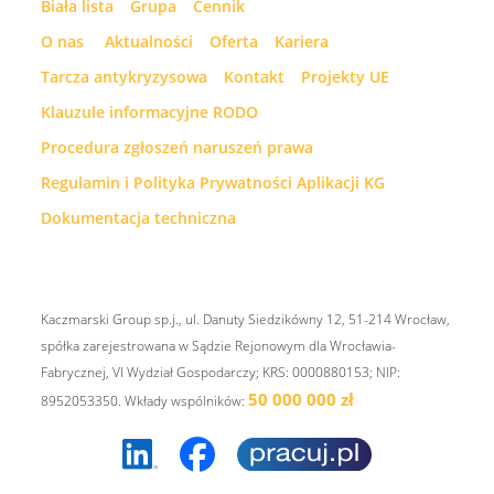
Biała lista
Grupa
Cennik
O nas
Aktualności
Oferta
Kariera
Tarcza antykryzysowa
Kontakt
Projekty UE
Klauzule informacyjne RODO
Procedura zgłoszeń naruszeń prawa
Regulamin i Polityka Prywatności Aplikacji KG
Dokumentacja techniczna
Kaczmarski Group sp.j., ul. Danuty Siedzikówny 12, 51-214 Wrocław,
spółka zarejestrowana w Sądzie Rejonowym dla Wrocławia-
Fabrycznej, VI Wydział Gospodarczy; KRS: 0000880153; NIP:
50 000 000 zł
8952053350. Wkłady wspólników: