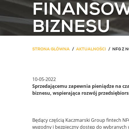
FINANSOW
BIZNESU
STRONA GŁÓWNA
AKTUALNOŚCI
NFG Z 
10-05-2022
Sprzedającemu zapewnia pieniądze na cza
biznesu, wspierająca rozwój przedsiębior
Będący częścią Kaczmarski Group fintech NF
wygodny i bezpieczny dostęp do wybranych us