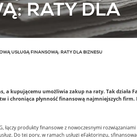
Ą: RATY DLA
NOWĄ USŁUGĄ FINANSOWĄ: RATY DLA BIZNESU
s, a kupującemu umożliwia zakup na raty. Tak działa Fa
stw i chroniąca płynność finansową najmniejszych firm.
G, łączy produkty finansowe z nowoczesnymi rozwiązaniami 
ług. Do tej pory, w ramach usługi eFaktoringu, sfinansował