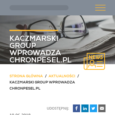
Przejdź do treści głównej
O NAS
AKTUALNOŚCI
KACZMARSKI
GROUP
WPROWADZA
OFERTA
CHRONPESEL.PL
STRONA GŁÓWNA
AKTUALNOŚCI
KARIERA
KACZMARSKI GROUP WPROWADZA
CHRONPESEL.PL
KONTAKT
UDOSTĘPNIJ: