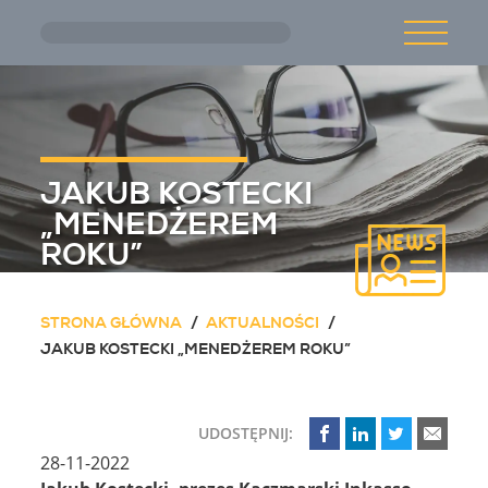
Przejdź do treści głównej
O NAS
AKTUALNOŚCI
JAKUB KOSTECKI
„MENEDŻEREM
OFERTA
ROKU”
STRONA GŁÓWNA
AKTUALNOŚCI
KARIERA
JAKUB KOSTECKI „MENEDŻEREM ROKU”
KONTAKT
UDOSTĘPNIJ:
28-11-2022