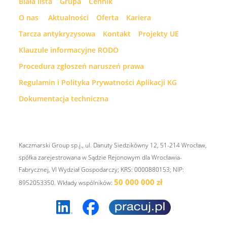
Biała lista
Grupa
Cennik
O nas
Aktualności
Oferta
Kariera
Tarcza antykryzysowa
Kontakt
Projekty UE
Klauzule informacyjne RODO
Procedura zgłoszeń naruszeń prawa
Regulamin i Polityka Prywatności Aplikacji KG
Dokumentacja techniczna
Kaczmarski Group sp.j., ul. Danuty Siedzikówny 12, 51-214 Wrocław,
spółka zarejestrowana w Sądzie Rejonowym dla Wrocławia-
Fabrycznej, VI Wydział Gospodarczy; KRS: 0000880153; NIP:
50 000 000 zł
8952053350. Wkłady wspólników: