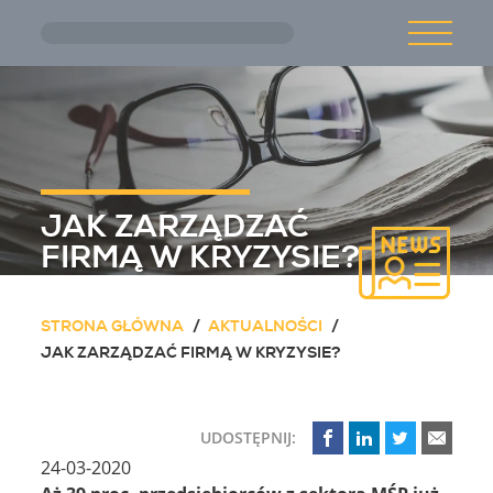
Przejdź do treści głównej
O NAS
AKTUALNOŚCI
JAK ZARZĄDZAĆ
OFERTA
FIRMĄ W KRYZYSIE?
STRONA GŁÓWNA
AKTUALNOŚCI
KARIERA
JAK ZARZĄDZAĆ FIRMĄ W KRYZYSIE?
KONTAKT
UDOSTĘPNIJ:
24-03-2020