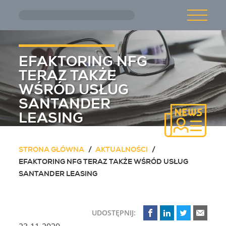
Przejdź do treści głównej
O NAS
EFAKTORING NFG
AKTUALNOŚCI
TERAZ TAKŻE
WŚRÓD USŁUG
SANTANDER
OFERTA
LEASING
STRONA GŁÓWNA
AKTUALNOŚCI
KARIERA
EFAKTORING NFG TERAZ TAKŻE WŚRÓD USŁUG
SANTANDER LEASING
KONTAKT
UDOSTĘPNIJ: