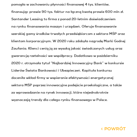
pomogła w zachowaniu płynności finansowej 4 tys. klientów,
finansując prawie 90 tys. faktur na łączną kwotę prawie 600 mln zł.
Santander Leasing to firma z ponad 20-letnim doświadczeniem
na rynku finansowania maszyn i urządzeń. Oferuje finansowanie
szerokiej gamy środków trwałych przedsiębiorcom z sektora MŚP oraz
klientom korporacyjnym. W 2020 roku zdobyła nagrodę Marki Godnej
Zaufania. Klienci cenią ją za wysoką jakość świadczonych usług oraz
gwarancję rzetelności we współpracy. Dodatkowo w październiku
2020 r. otrzymała tytuł “Najbardziej Innowacyjny Bank” w konkursie
Liderów Świata Bankowości i Ubezpieczeń. Kapituła konkursu
doceniła wkład firmy w wspieranie efektywności energetycznej
sektora MŚP poprzez innowacyjne podejście proekologiczne, a także
za wprowadzanie na rynek innowacji, które niejednokrotnie
wyznaczają trendy dla całego rynku finansowego w Polsce.
POWRÓT