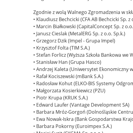
Zgodnie z wolą Walnego Zgromadzenia w skła
• Klaudiusz Bechcicki (CFA AB Bechcicki Sp. z o
• Marcin Białkowski (CapitalConcept Sp. z o.o.
• Janusz Cieslak (MetalERG Sp. z o.o. Sp.k.)
• Grzegorz Dzik (Impel - Grupa Impel)
• Krzysztof Folta (TIM S.A.)
• Stefan Forlicz (Wyższa Szkoła Bankowa we 
• Stanisław Han (Grupa Hasco)
• Andrzej Kaleta (Uniwersytet Ekonomiczny 
• Rafał Kociszewski (mBank S.A.)
• Radosław Kohut (ELKO-BIS Systemy Odgro
• Małgorzata Kosierkiewicz (PZU)
• Piotr Krupa (KRUK S.A.)
• Edward Laufer (Vantage Development SA)
• Barbara Mróz-Gorgoń (Dolnośląskie Centr
• Ewa Nowak-Iskra (Bank Gospodarstwa Kra
• Barbara Pokorny (Euroimpex S.A.)