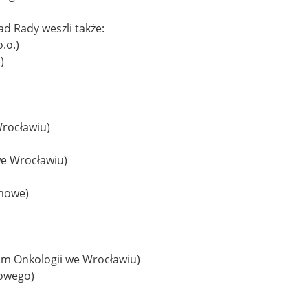
d Rady weszli także:
.o.)
)
Wrocławiu)
we Wrocławiu)
mowe)
um Onkologii we Wrocławiu)
jowego)