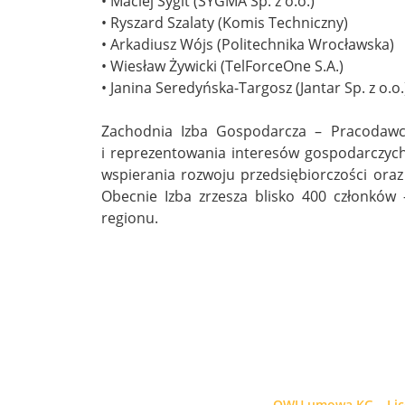
• Maciej Sygit (SYGMA Sp. z o.o.)
• Ryszard Szalaty (Komis Techniczny)
• Arkadiusz Wójs (Politechnika Wrocławska)
• Wiesław Żywicki (TelForceOne S.A.)
• Janina Seredyńska-Targosz (Jantar Sp. z o.o.
Zachodnia Izba Gospodarcza – Pracodawcy
i reprezentowania interesów gospodarczych 
wspierania rozwoju przedsiębiorczości oraz
Obecnie Izba zrzesza blisko 400 członków 
regionu.
OWU umowa KG
Li