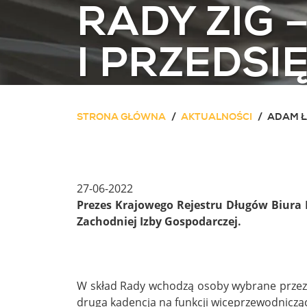
RADY ZIG
I PRZEDSI
STRONA GŁÓWNA
AKTUALNOŚCI
ADAM Ł
27-06-2022
Prezes Krajowego Rejestru Długów Biura 
Zachodniej Izby Gospodarczej.
W skład Rady wchodzą osoby wybrane przez 
druga kadencja na funkcji wiceprzewodniczą