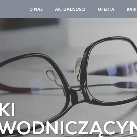
O NAS
AKTUALNOŚCI
OFERTA
KAR
KI
EWODNICZĄCY