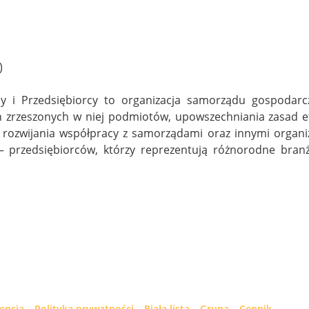
)
 i Przedsiębiorcy to organizacja samorządu gospodarc
zrzeszonych w niej podmiotów, upowszechniania zasad etyk
 rozwijania współpracy z samorządami oraz innymi organiz
– przedsiębiorców, którzy reprezentują różnorodne bran
cencja
Polityka prywatności
Biała lista
Grupa
Cennik